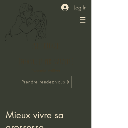
Log In
PSYCHOLOGUE
Enfance et périnatalité
Noémie Vaillant
Prendre rendez-vous
Mieux vivre sa
grossesse