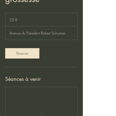
25
euros
25 €
Avenue du Président Robert Schuman
Réserver
Séances à venir